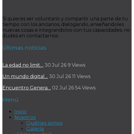
Si quieres ser voluntario y compartir una parte de tu
tiempo con los ancianos, dialogando, enseñandoles
nuevas cosas e integrandolos con tus capacidades, no
dudes en contactarnos.
Últimas noticias
La edad no limit…
30 Jul 26
9
Views
Un mundo digital…
30 Jul 26
11
Views
Encuentro Genera…
02 Jul 26
54
Views
Menú
Inicio
Nosotros
Quiénes somos
Galería