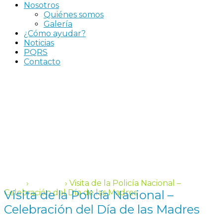
Nosotros
Quiénes somos
Galería
¿Cómo ayudar?
Noticias
PQRS
Contacto
Visita de la Policía Nacional
– Celebración del Día de las
Madres
Inicio
›
Eventos
›
Visita de la Policía Nacional –
Celebración del Día de las Madres
Visita de la Policía Nacional –
Celebración del Día de las Madres