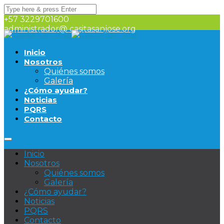
+57 3229701600
administrador@ casitasanjose.org
Inicio
Nosotros
Quiénes somos
Galería
¿Cómo ayudar?
Noticias
PQRS
Contacto
Inicio
Nosotros
Quiénes somos
Galería
¿Cómo ayudar?
Noticias
PQRS
Contacto