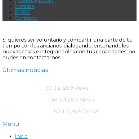
¿Cómo ayudar?
Noticias
PQRS
Contacto
Si quieres ser voluntario y compartir una parte de tu
tiempo con los ancianos, dialogando, enseñandoles
nuevas cosas e integrandolos con tus capacidades, no
dudes en contactarnos.
Últimas noticias
La edad no limit…
30 Jul 26
9
Views
Un mundo digital…
30 Jul 26
11
Views
Encuentro Genera…
02 Jul 26
54
Views
Menú
Inicio