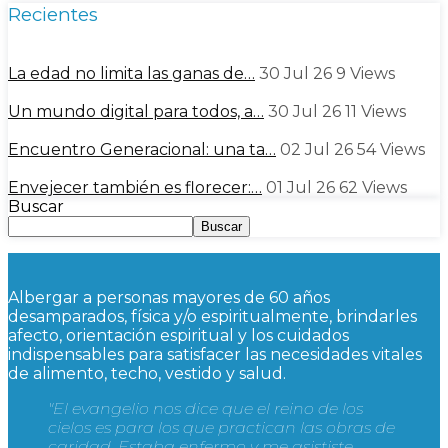
Recientes
La edad no limita las ganas de…
30 Jul 26
9
Views
Un mundo digital para todos, a…
30 Jul 26
11
Views
Encuentro Generacional: una ta…
02 Jul 26
54
Views
Envejecer también es florecer:…
01 Jul 26
62
Views
Buscar
Buscar
Albergar a personas mayores de 60 años
desamparados, física y/o espiritualmente, brindarles
afecto, orientación espiritual y los cuidados
indispensables para satisfacer las necesidades vitales
de alimento, techo, vestido y salud.
"El evangelio nos dice que el reino de los
cielos es para los que practican las obras de
caridad. Estaba enfermo y me asististe,