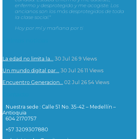
enfermo y desprotegido y me acogiste. Los
ancianos son los más desprotegidos de toda
la clase social."
Hoy por mí y mañana por ti
Últimas noticias
La edad no limita la…
30 Jul 26
9
Views
Un mundo digital par…
30 Jul 26
11
Views
Encuentro Generacion…
02 Jul 26
54
Views
Contacto
Nuestra sede : Calle 51 No. 35-42 – Medellín –
Antioquia
604 2170757
+57 3209307880