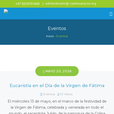
administrador@ casitasanjose.org
+57 3229701600
Eventos
Inicio
›
Eventos
MAYO 20, 2026
Eucaristía en el Día de la Virgen de Fátima
Eventos
93
Views
El miércoles 13 de mayo, en el marco de la festividad de
la Virgen de Fátima, celebrada y venerada en todo el
mundo, el sacerdote Julián, de la parroquia de la Colina