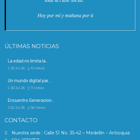
toda la clase social."
Hoy por mí y mañana por ti
ÚLTIMAS NOTICIAS
La edad no limita la…
30 Jul 26
10
Views
Un mundo digital par…
30 Jul 26
11
Views
Encuentro Generacion…
02 Jul 26
56
Views
CONTACTO
Nuestra sede : Calle 51 No. 35-42 – Medellín – Antioquia