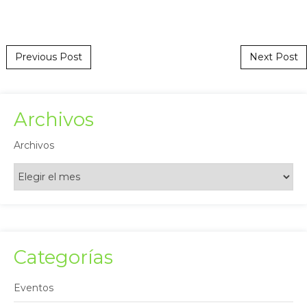
Post navigation
Previous Post
Next Post
Archivos
Archivos
Categorías
Eventos