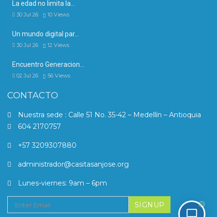
La edad no limita la…
30 Jul 26
10
Views
Un mundo digital par…
30 Jul 26
12
Views
Encuentro Generacion…
02 Jul 26
56
Views
CONTACTO
Nuestra sede : Calle 51 No. 35-42 – Medellín – Antioquia
604 2170757
+57 3209307880
administrador@casitasanjose.org
Lunes-viernes: 9am – 6pm