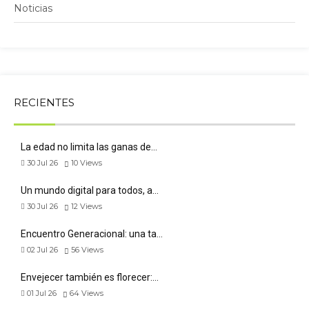
Noticias
RECIENTES
La edad no limita las ganas de…
30 Jul 26
10
Views
Un mundo digital para todos, a…
30 Jul 26
12
Views
Encuentro Generacional: una ta…
02 Jul 26
56
Views
Envejecer también es florecer:…
01 Jul 26
64
Views